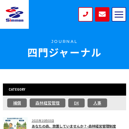
JOURNAL
四門ジャーナル
CATEGORY
補償
森林経営管理
DX
人事
2025年10月03日
あなたの森、放置していませんか？-森林経営管理制度