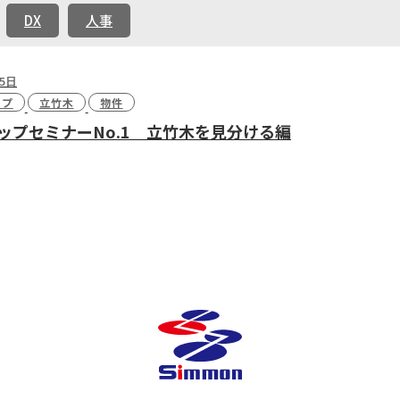
DX
人事
05日
ップ
立竹木
物件
ップセミナーNo.1 立竹木を見分ける編