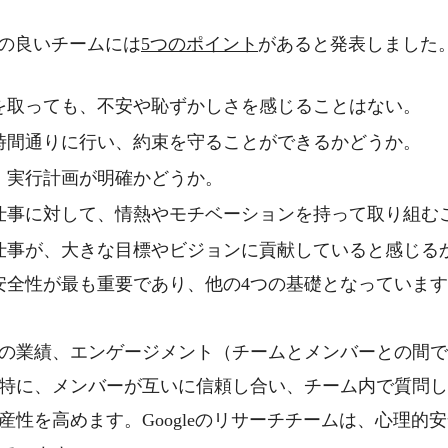
の良いチームには
5
つのポイント
があると発表しました
を取っても、不安や恥ずかしさを感じることはない。
時間通りに行い、約束を守ることができるかどうか。
、実行計画が明確かどうか。
仕事に対して、情熱やモチベーションを持って取り組む
仕事が、大きな目標やビジョンに貢献していると感じる
安全性が最も重要であり、他の
4
つの基礎となっています
の業績、エンゲージメント（チームとメンバーとの間で
特に、メンバーが互いに信頼し合い、チーム内で質問し
産性を高めます。
Google
のリサーチチームは、心理的安