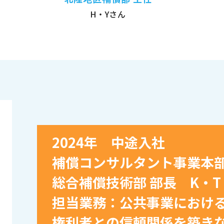
H・Yさん
2024年 中途入社
補償コンサルタント事業本
総合補償技術部 部長 K・T
担当業務：公共事業におけ
権利者との信頼関係を築き