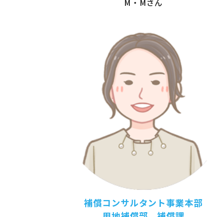
M・Mさん
補償コンサルタント事業本部
用地補償部 補償課